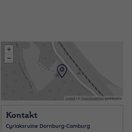
mäuer festliche Gottesdienst.
stimmung zugeführt. Rund um
 diesen romantischen Ort
+
−
it möglich.
Leaflet
| ©
OpenStreetMap
contributors
Kontakt
Cyriaksruine Dornburg-Camburg