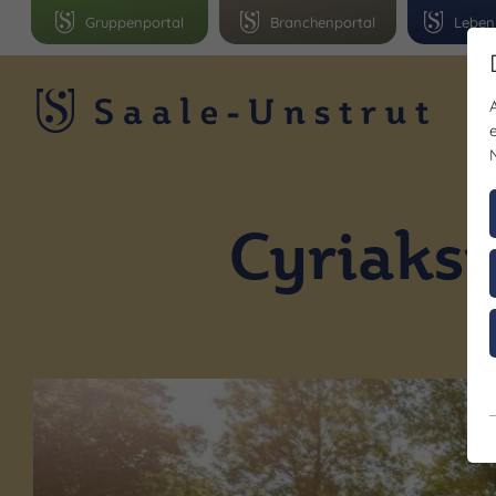
Gruppenportal
Branchenportal
Leben
R
Cyriaks