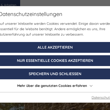
 & Arbeiten
Datenschutzeinstellungen
Auf unserer Webseite werden Cookies verwendet. Einige davon werde
egion
Erlebnisse
Veranstaltungen
Planen
essentiell für die Website benötigt. Andere ermöglichen es uns, Ihre
Nutzererfahrung auf unserer Webseite zu verbessern.
Denkmal/Wahrzeichen
ALLE AKZEPTIEREN
ruine Dornburg
NUR ESSENTIELLE COOKIES AKZEPTIEREN
Dornburg-Camburg OT Camburg
SPEICHERN UND SCHLIESSEN
Mehr über die genutzten Cookies erfahren
Datenschut