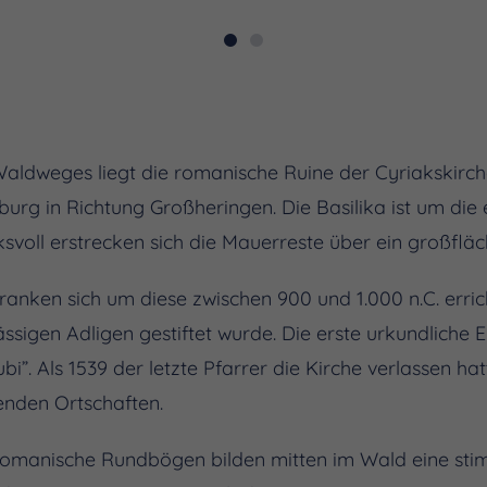
 Waldweges liegt die romanische Ruine der Cyriakskirc
rg in Richtung Großheringen. Die Basilika ist um di
ksvoll erstrecken sich die Mauerreste über ein großfläc
anken sich um diese zwischen 900 und 1.000 n.C. errich
ässigen Adligen gestiftet wurde. Die erste urkundlic
bi”. Als 1539 der letzte Pfarrer die Kirche verlassen hatte
enden Ortschaften.
omanische Rundbögen bilden mitten im Wald eine stimm