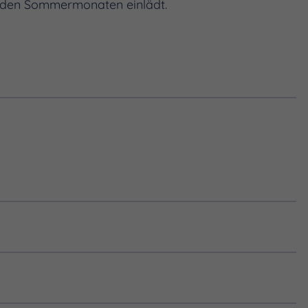
 den Sommermonaten einlädt.
r, im Juli eines jeden Jahres in diesem historischen Ge
ang wird dieser Ort wieder seiner ursprünglichen Be
füllen Trompetenklang, Chorgesang und Kinderstimmen
tmosphäre.
esichert und restauriert. Eine Besichtigung ist jederze