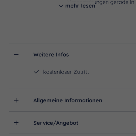
Veranstaltungen gerade in
mehr lesen
Eine schöne Tradition ist de
Mit Gebet, Andacht und Ges
den restaurierten Altar er
mit seiner ganz eigenen A
Weitere Infos
Die Ruine wurde aufwendig g
kostenloser Zutritt
Allgemeine Informationen
Service/Angebot