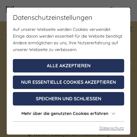
Kontra
Datenschutzeinstellungen
Auf unserer Webseite werden Cookies verwendet.
Gewinne ein Blind Date mit Saale-
Einige davon werden essentiell für die Website benötigt.
Unstrut! Teilnahme vom 1.7. - 18.12.
Andere ermöglichen es uns, Ihre Nutzererfahrung auf
möglich.
unserer Webseite zu verbessern.
Jetzt mitmachen
ALLE AKZEPTIEREN
NUR ESSENTIELLE COOKIES AKZEPTIEREN
Museum
Dauerausstellung zur
SPEICHERN UND SCHLIESSEN
Industrie- und
Mehr über die genutzten Cookies erfahren
Ortsgeschichte Rothenburg
Datenschutz
Wettin-Löbejün OT Rothenburg