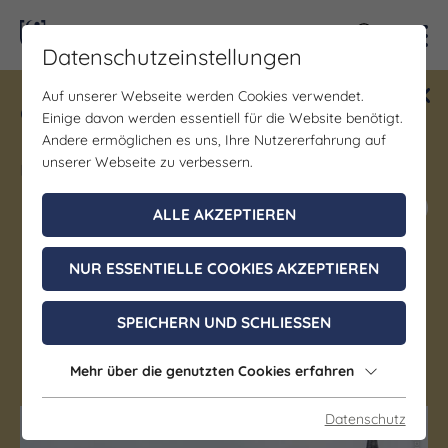
Kontra
Datenschutzeinstellungen
Auf unserer Webseite werden Cookies verwendet.
Gewinne ein Blind Date mit Saale-
Einige davon werden essentiell für die Website benötigt.
Unstrut! Teilnahme vom 1.7. - 18.12.
Andere ermöglichen es uns, Ihre Nutzererfahrung auf
möglich.
unserer Webseite zu verbessern.
Jetzt mitmachen
ALLE AKZEPTIEREN
NUR ESSENTIELLE COOKIES AKZEPTIEREN
Denkmal/Wahrzeichen
Erlöserkirche Braunsbedra
SPEICHERN UND SCHLIESSEN
Braunsbedra
Mehr über die genutzten Cookies erfahren
Datenschutz