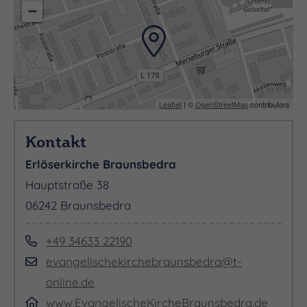
−
Leaflet
| ©
OpenStreetMap
contributors
Kontakt
Erlöserkirche Braunsbedra
Hauptstraße 38
06242 Braunsbedra
+49 34633 22190
evangelischekirchebraunsbedra@t-
online.de
www.EvangelischeKircheBraunsbedra.de