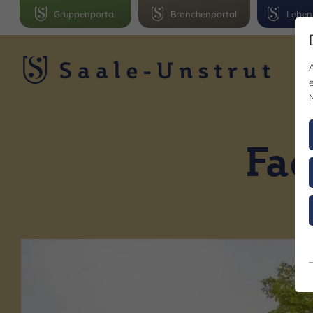
Gruppenportal
Branchenportal
Leben
R
Fac