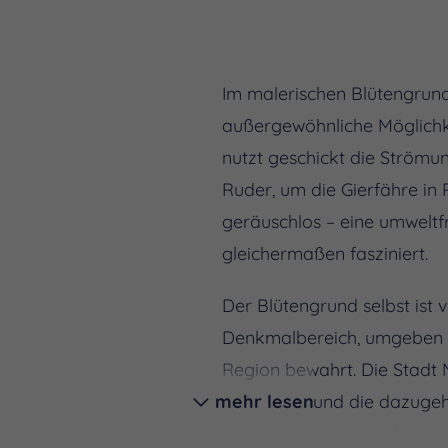
Im malerischen Blütengrund
außergewöhnliche Möglichke
nutzt geschickt die Strömun
Ruder, um die Gierfähre in
geräuschlos – eine umweltf
gleichermaßen fasziniert.
Der Blütengrund selbst ist 
Denkmalbereich, umgeben v
Region bewahrt. Die Stadt 
mehr lesen
Schifffahrt und die dazugeh
den Anforderungen des De