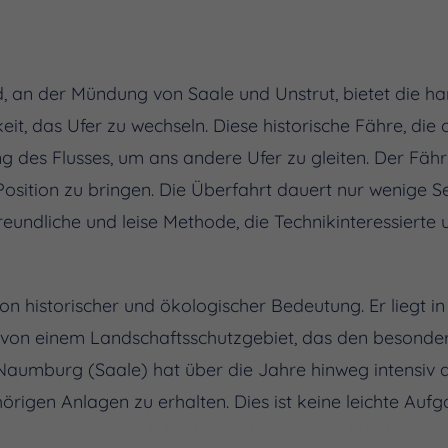
, an der Mündung von Saale und Unstrut, bietet die ha
it, das Ufer zu wechseln. Diese historische Fähre, di
g des Flusses, um ans andere Ufer zu gleiten. Der Fähr
 Position zu bringen. Die Überfahrt dauert nur wenige 
reundliche und leise Methode, die Technikinteressierte
von historischer und ökologischer Bedeutung. Er liegt i
on einem Landschaftsschutzgebiet, das den besonder
Naumburg (Saale) hat über die Jahre hinweg intensiv d
örigen Anlagen zu erhalten. Dies ist keine leichte Auf
nkmalschutzes und den besonderen Umweltbedingung