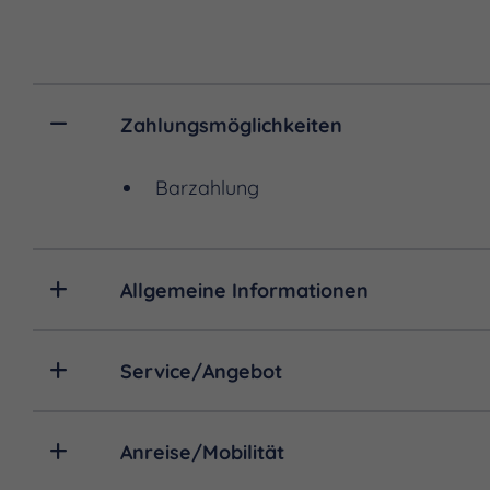
Überschwemmungsgebiets 
Nach der Erkundung der Seh
an, das Naturerlebnis abz
Zahlungsmöglichkeiten
Richtung Roßbach, entdecke
Blütengrund zu einem schön
Barzahlung
möchten.
Allgemeine Informationen
Service/Angebot
Anreise/Mobilität