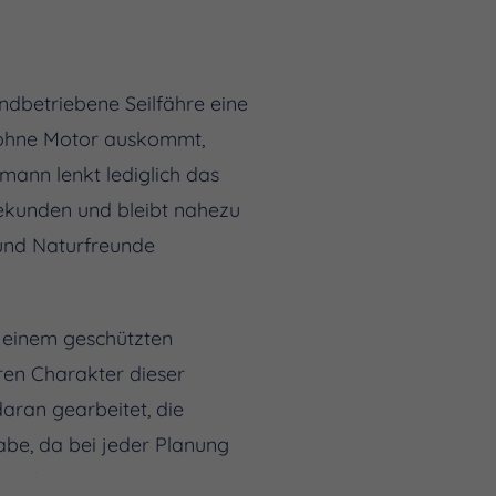
ndbetriebene Seilfähre eine
e ohne Motor auskommt,
mann lenkt lediglich das
Sekunden und bleibt nahezu
 und Naturfreunde
n einem geschützten
en Charakter dieser
aran gearbeitet, die
gabe, da bei jeder Planung
en des