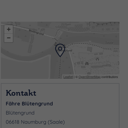
als perfekte Möglichkeit
+
r- und Radwege, etwa in
−
tiger Technik macht den
rut-Region erleben
Leaflet
| ©
OpenStreetMap
contributors
Kontakt
Fähre Blütengrund
Blütengrund
06618 Naumburg (Saale)