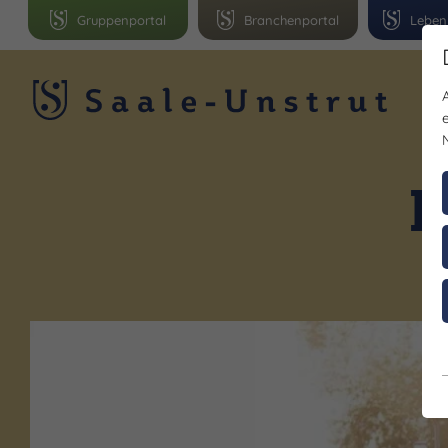
Gruppenportal
Branchenportal
Leben
R
F