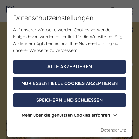
Kontra
Datenschutzeinstellungen
Auf unserer Webseite werden Cookies verwendet.
Gewinne ein Blind Date mit Saale-
Einige davon werden essentiell für die Website benötigt.
Unstrut! Teilnahme vom 1.7. - 18.12.
Andere ermöglichen es uns, Ihre Nutzererfahrung auf
möglich.
unserer Webseite zu verbessern.
Jetzt mitmachen
ALLE AKZEPTIEREN
NUR ESSENTIELLE COOKIES AKZEPTIEREN
Festsaal im Köstritzer Palais
SPEICHERN UND SCHLIESSEN
Bad Köstritz
Mehr über die genutzten Cookies erfahren
Datenschutz