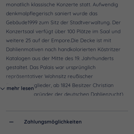
monatlich klassische Konzerte statt. Aufwendig
denkmalpflegerisch saniert wurde das
Gebäude1999 zum Sitz der Stadtverwaltung. Der
Konzertsaal verfügt über 100 Plätze im Saal und
weitere 25 auf der Empore.Die Decke ist mit
Dahlienmotiven nach handkolorierten Köstritzer
Katalogen aus der Mitte des 19. Jahrhunderts
gestaltet. Das Palais war ursprünglich
repräsentativer Wohnsitz reußischer
Familienmitglieder, ab 1824 Besitzer Christian
mehr lesen
Deegen,(Begründer der deutschen Dahlienzucht),
danach die Familie Rudolf Zersch, Pächter der
fürstlich reußischen Güter und der Brauerei.
Zahlungsmöglichkeiten