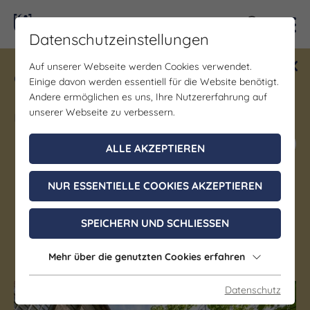
Kontra
Datenschutzeinstellungen
Auf unserer Webseite werden Cookies verwendet.
Gewinne ein Blind Date mit Saale-
Einige davon werden essentiell für die Website benötigt.
Unstrut! Teilnahme vom 1.7. - 18.12.
Andere ermöglichen es uns, Ihre Nutzererfahrung auf
möglich.
unserer Webseite zu verbessern.
Jetzt mitmachen
ALLE AKZEPTIEREN
NUR ESSENTIELLE COOKIES AKZEPTIEREN
Denkmal/Wahrzeichen | Kirche/Dome/Kloster
Friedenskirche Jena
SPEICHERN UND SCHLIESSEN
Jena
Mehr über die genutzten Cookies erfahren
Datenschutz
(c) JenaKultur