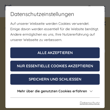
Kontra
Datenschutzeinstellungen
Auf unserer Webseite werden Cookies verwendet.
Gewinne ein Blind Date mit Saale-
Einige davon werden essentiell für die Website benötigt.
Unstrut! Teilnahme vom 1.7. - 18.12.
Andere ermöglichen es uns, Ihre Nutzererfahrung auf
möglich.
unserer Webseite zu verbessern.
Jetzt mitmachen
ALLE AKZEPTIEREN
NUR ESSENTIELLE COOKIES AKZEPTIEREN
Gemeinde- und
Kurbibliothek Bad
SPEICHERN UND SCHLIESSEN
Klosterlausnitz
Mehr über die genutzten Cookies erfahren
Bad Klosterlausnitz
Datenschutz