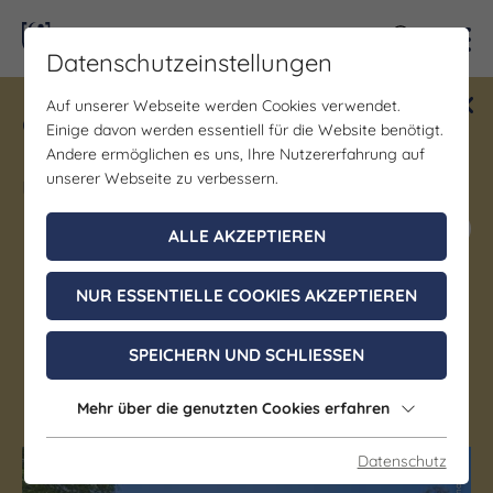
Kontra
Datenschutzeinstellungen
Auf unserer Webseite werden Cookies verwendet.
Gewinne ein Blind Date mit Saale-
Einige davon werden essentiell für die Website benötigt.
Unstrut! Teilnahme vom 1.7. - 18.12.
Andere ermöglichen es uns, Ihre Nutzererfahrung auf
möglich.
unserer Webseite zu verbessern.
Jetzt mitmachen
ALLE AKZEPTIEREN
NUR ESSENTIELLE COOKIES AKZEPTIEREN
Denkmal/Wahrzeichen
Griesbachsches Gartenhaus
SPEICHERN UND SCHLIESSEN
Jena
Mehr über die genutzten Cookies erfahren
Datenschutz
(c) JenaKultur
(c) JenaKultur