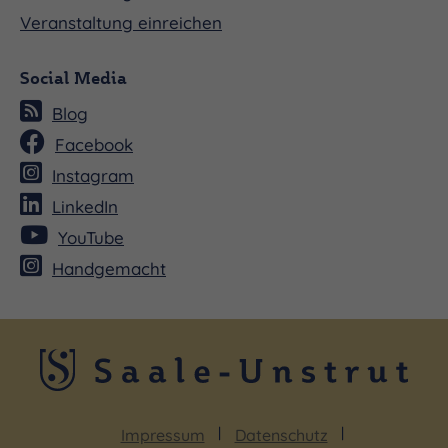
Landschaftspark in Jena, der im englischen Stil
Veranstaltung einreichen
angelegt wurde. Dieser Gartenstil, zeichnet sich
durch seine Natürlichkeit und die harmonische
Social Media
Einbindung in die umgebende Landschaft aus.
Blog
Facebook
Im frühen 20. Jahrhundert wurde das Anwesen
Instagram
teilweise verkleinert, um Platz für Bauprojekte zu
schaffen. Trotz dieser Eingriffe hat das Gartenhaus
LinkedIn
seinen historischen Charme bewahrt. Es diente in
YouTube
dieser Zeit auch als Ausstellungs- und
Handgemacht
Universitätsgebäude und war somit weiterhin ein
Ort des Lernens und der Inspiration.
Impressum
Datenschutz