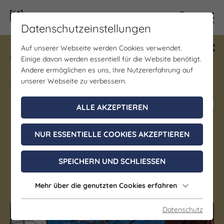
Kontra
Datenschutzeinstellungen
Auf unserer Webseite werden Cookies verwendet.
Gewinne ein Blind Date mit Saale-
Einige davon werden essentiell für die Website benötigt.
Unstrut! Teilnahme vom 1.7. - 18.12.
Andere ermöglichen es uns, Ihre Nutzererfahrung auf
möglich.
unserer Webseite zu verbessern.
Jetzt mitmachen
ALLE AKZEPTIEREN
NUR ESSENTIELLE COOKIES AKZEPTIEREN
Denkmal/Wahrzeichen
Haus Zur Rosen
SPEICHERN UND SCHLIESSEN
Jena
Mehr über die genutzten Cookies erfahren
Datenschutz
(c) JenaKultur