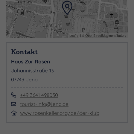
und hinter einem schrägen Fenster verläuft.
Im Jahr 1570 erhielt das Schankhaus das
„Rosenprivileg“, das es ermöglichte, alkoholische
Leaflet
| ©
OpenStreetMap
contributors
Getränke steuerfrei auszuschenken. Dies führte
jedoch immer wieder zu Spannungen mit der
Kontakt
Konkurrenz – den Jenaer Weinbauern und
Haus Zur Rosen
anderen Wirten – sowie zu Konflikten mit den
Johannisstraße 13
Stadtvätern, die auf Steuererhebungen
07743 Jena
angewiesen waren.
+49 3641 498050
Das Haus Zur Rosen lädt dazu ein, die Geschichte
tourist-info@jena.de
Jenas auf ganz besondere Weise zu erleben. Es
www.rosenkeller.org/de/der-klub
verbindet historische Architektur mit lebendigem
studentischem Leben und ist ein wunderbarer Ort,