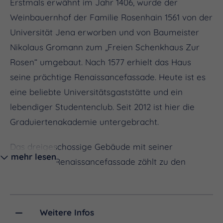
Erstmals erwähnt im Jahr 1406, wurde der
Weinbauernhof der Familie Rosenhain 1561 von der
Universität Jena erworben und von Baumeister
Nikolaus Gromann zum „Freien Schenkhaus Zur
Rosen“ umgebaut. Nach 1577 erhielt das Haus
seine prächtige Renaissancefassade. Heute ist es
eine beliebte Universitätsgaststätte und ein
lebendiger Studentenclub. Seit 2012 ist hier die
Graduiertenakademie untergebracht.
Das dreigeschossige Gebäude mit seiner
mehr lesen
auffälligen Renaissancefassade zählt zu den
wenigen in Jena, die ihren ursprünglichen Charme
bewahrt haben. Der markante Eingang ist durch
ein kunstvoll gestaltetes Sitznischenportal geprägt,
Weitere Infos
und der Erker im ersten Obergeschoss verleiht