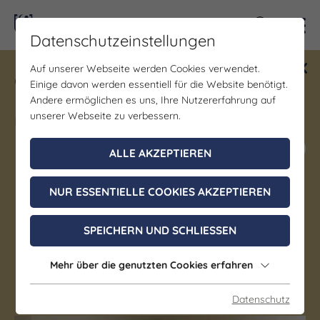
Kontra
Datenschutzeinstellungen
Auf unserer Webseite werden Cookies verwendet.
Gewinne ein Blind Date mit Saale-
Einige davon werden essentiell für die Website benötigt.
Unstrut! Teilnahme vom 1.7. - 18.12.
Andere ermöglichen es uns, Ihre Nutzererfahrung auf
möglich.
unserer Webseite zu verbessern.
Jetzt mitmachen
ALLE AKZEPTIEREN
NUR ESSENTIELLE COOKIES AKZEPTIEREN
Museum
Heimatstube & Napoleon
SPEICHERN UND SCHLIESSEN
Zimmer Eckartsberga
Mehr über die genutzten Cookies erfahren
Eckartsberga
Datenschutz