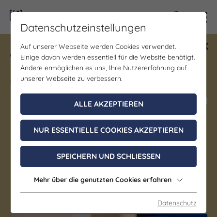
Kontra
Datenschutzeinstellungen
Auf unserer Webseite werden Cookies verwendet.
Gewinne ein Blind Date mit Saale-
Einige davon werden essentiell für die Website benötigt.
Unstrut! Teilnahme vom 1.7. - 18.12.
Andere ermöglichen es uns, Ihre Nutzererfahrung auf
möglich.
unserer Webseite zu verbessern.
Jetzt mitmachen
ALLE AKZEPTIEREN
NUR ESSENTIELLE COOKIES AKZEPTIEREN
Denkmal/Wahrzeichen | Museum
Heinrich-Schütz-Haus
SPEICHERN UND SCHLIESSEN
Weißenfels
Mehr über die genutzten Cookies erfahren
Weißenfels
Datenschutz