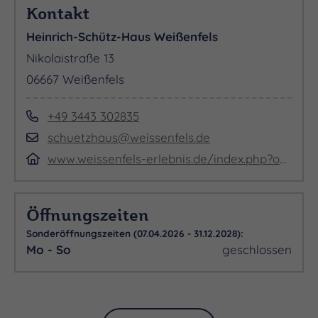
»Heinrich Schütz« e.V.) 3,00 €
Kontakt
- Kinder und Jugendliche bis zur Vollendung des
Heinrich-Schütz-Haus Weißenfels
18. Lebensjahres frei
Nikolaistraße 13
06667 Weißenfels
+49 3443 302835
schuetzhaus@weissenfels.de
www.weissenfels-erlebnis.de/index.php?object=tx,3720.5.1&ModID=7&FID=3720.1082.1
Öffnungszeiten
Sonderöffnungszeiten (07.04.2026 - 31.12.2028):
Mo - So
geschlossen