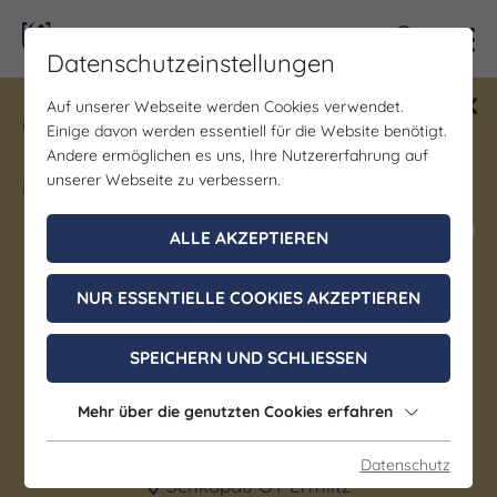
Kontra
Datenschutzeinstellungen
Auf unserer Webseite werden Cookies verwendet.
Gewinne ein Blind Date mit Saale-
Einige davon werden essentiell für die Website benötigt.
Unstrut! Teilnahme vom 1.7. - 18.12.
Andere ermöglichen es uns, Ihre Nutzererfahrung auf
möglich.
unserer Webseite zu verbessern.
Jetzt mitmachen
ALLE AKZEPTIEREN
NUR ESSENTIELLE COOKIES AKZEPTIEREN
Denkmal/Wahrzeichen | Schloss/Burg
Herrenhaus und Kulturgut
SPEICHERN UND SCHLIESSEN
Ermlitz – ein Stück
Mehr über die genutzten Cookies erfahren
lebendige Geschichte
Datenschutz
Schkopau OT Ermlitz