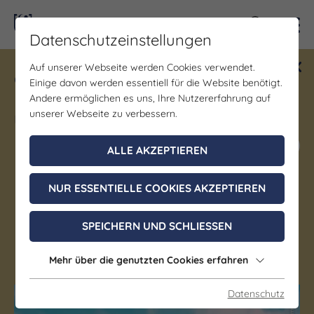
Kontra
Datenschutzeinstellungen
Auf unserer Webseite werden Cookies verwendet.
Gewinne ein Blind Date mit Saale-
Einige davon werden essentiell für die Website benötigt.
Unstrut! Teilnahme vom 1.7. - 18.12.
Andere ermöglichen es uns, Ihre Nutzererfahrung auf
möglich.
unserer Webseite zu verbessern.
Jetzt mitmachen
ALLE AKZEPTIEREN
NUR ESSENTIELLE COOKIES AKZEPTIEREN
Denkmal/Wahrzeichen | Kirche/Dome/Kloster
Kirche Schkauditz
SPEICHERN UND SCHLIESSEN
Wetterzeube OT Schkauditz
Mehr über die genutzten Cookies erfahren
Datenschutz