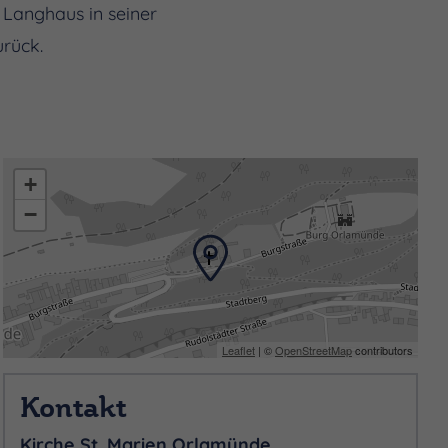
 Langhaus in seiner
urück.
+
−
Leaflet
| ©
OpenStreetMap
contributors
Kontakt
Kirche St. Marien Orlamünde