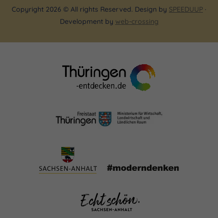
Copyright 2026 © All rights Reserved. Design by
SPEEDUUP
·
Development by
web-crossing