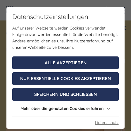
Kontra
Datenschutzeinstellungen
Auf unserer Webseite werden Cookies verwendet.
Gewinne ein Blind Date mit Saale-
Einige davon werden essentiell für die Website benötigt.
Unstrut! Teilnahme vom 1.7. - 18.12.
Andere ermöglichen es uns, Ihre Nutzererfahrung auf
möglich.
unserer Webseite zu verbessern.
Jetzt mitmachen
ALLE AKZEPTIEREN
NUR ESSENTIELLE COOKIES AKZEPTIEREN
Denkmal/Wahrzeichen | Kirche/Dome/Kloster
Kirche St. Micheln
SPEICHERN UND SCHLIESSEN
Mücheln (Geiseltal)
Mehr über die genutzten Cookies erfahren
Datenschutz