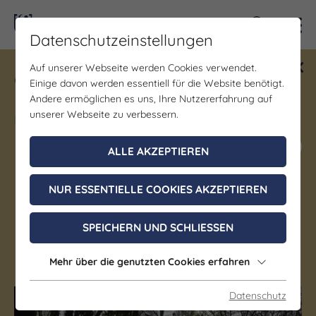
Kontra
Datenschutzeinstellungen
Auf unserer Webseite werden Cookies verwendet.
Gewinne ein Blind Date mit Saale-
Einige davon werden essentiell für die Website benötigt.
Unstrut! Teilnahme vom 1.7. - 18.12.
Andere ermöglichen es uns, Ihre Nutzererfahrung auf
möglich.
unserer Webseite zu verbessern.
Jetzt mitmachen
ALLE AKZEPTIEREN
NUR ESSENTIELLE COOKIES AKZEPTIEREN
Garten/Park
Köstritzer Park
SPEICHERN UND SCHLIESSEN
Bad Köstritz
Mehr über die genutzten Cookies erfahren
Datenschutz