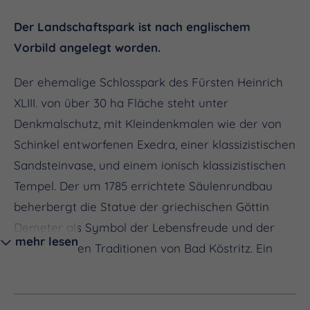
Der Landschaftspark ist nach englischem
Vorbild angelegt worden.
Der ehemalige Schlosspark des Fürsten Heinrich
XLIII. von über 30 ha Fläche steht unter
Denkmalschutz, mit Kleindenkmalen wie der von
Schinkel entworfenen Exedra, einer klassizistischen
Sandsteinvase, und einem ionisch klassizistischen
Tempel. Der um 1785 errichtete Säulenrundbau
beherbergt die Statue der griechischen Göttin
Demeter als Symbol der Lebensfreude und der
mehr lesen
gärtnerischen Traditionen von Bad Köstritz. Ein
1065 angelegtes Tiergehege mit Dam- und
Muffelwild, afrikanischen Zwergziegen und Pfauen