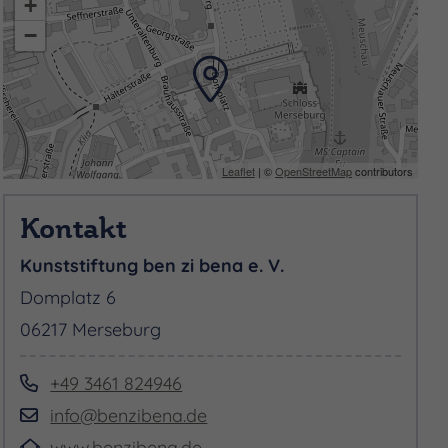
+
−
Leaflet
| ©
OpenStreetMap
contributors
Kontakt
Kunststiftung ben zi bena e. V.
Domplatz 6
06217 Merseburg
+49 3461 824946
info@benzibena.de
www.benzibena.de