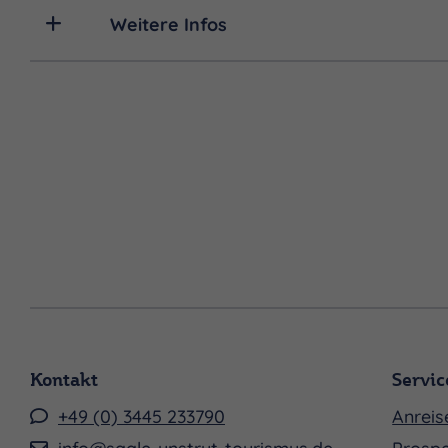
Weitere Infos
Kontakt
Servic
+49 (0) 3445 233790
Anreis
info@saale-unstrut-tourismus.de
Prospe