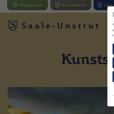
Gruppenportal
Branchenportal
Leben
R
Kunstst