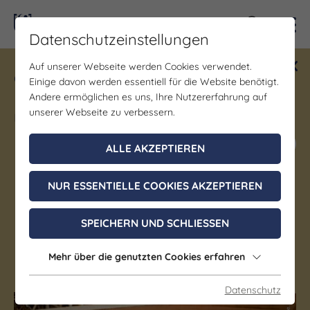
Kontra
Datenschutzeinstellungen
Auf unserer Webseite werden Cookies verwendet.
Gewinne ein Blind Date mit Saale-
Einige davon werden essentiell für die Website benötigt.
Unstrut! Teilnahme vom 1.7. - 18.12.
Andere ermöglichen es uns, Ihre Nutzererfahrung auf
möglich.
unserer Webseite zu verbessern.
Jetzt mitmachen
ALLE AKZEPTIEREN
NUR ESSENTIELLE COOKIES AKZEPTIEREN
Landwirtschaftsbetrieb
Florian Uherek
SPEICHERN UND SCHLIESSEN
Mehr über die genutzten Cookies erfahren
Teuchern OT Gröbitz
Datenschutz