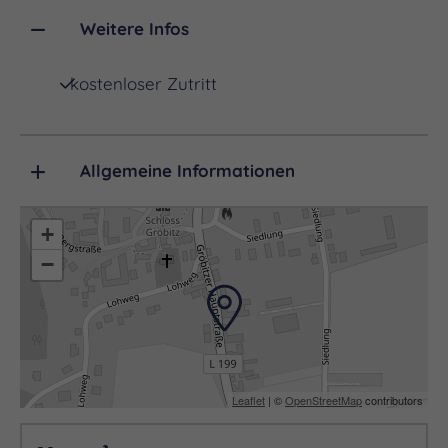
nachzukommen.
Weitere Infos
kostenloser Zutritt
Florian nimmt Besucher gerne einmal mit aufs
Feld, um ihnen zu zeigen, was dort alles lebt,
wächst und gedeiht.
Allgemeine Informationen
+
−
Leaflet
| ©
OpenStreetMap
contributors