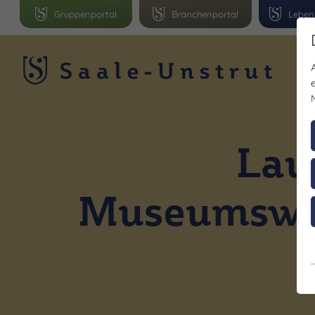
Gruppenportal
Branchenportal
Leben
R
Lau
Museumswoh