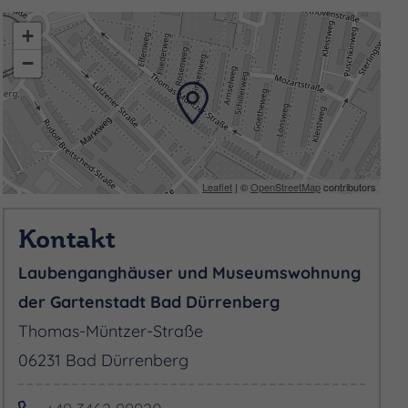
+
−
Leaflet
| ©
OpenStreetMap
contributors
Kontakt
Laubenganghäuser und Museumswohnung
der Gartenstadt Bad Dürrenberg
Thomas-Müntzer-Straße
06231 Bad Dürrenberg