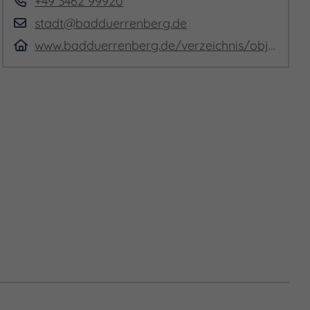
+49 3462 99920
stadt@badduerrenberg.de
www.badduerrenberg.de/verzeichnis/objekt.php?mandat=202827