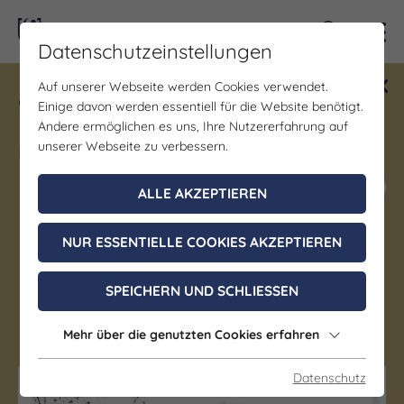
Kontra
Datenschutzeinstellungen
Auf unserer Webseite werden Cookies verwendet.
Gewinne ein Blind Date mit Saale-
Einige davon werden essentiell für die Website benötigt.
Unstrut! Teilnahme vom 1.7. - 18.12.
Andere ermöglichen es uns, Ihre Nutzererfahrung auf
möglich.
unserer Webseite zu verbessern.
Jetzt mitmachen
ALLE AKZEPTIEREN
NUR ESSENTIELLE COOKIES AKZEPTIEREN
Denkmal/Wahrzeichen
Milos Waldhaus
SPEICHERN UND SCHLIESSEN
Weißenborn
Mehr über die genutzten Cookies erfahren
Datenschutz