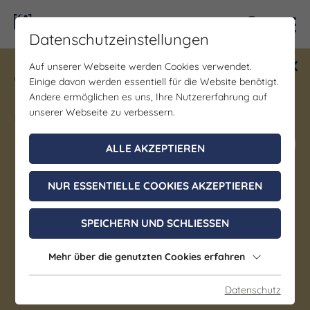
Kontra
Datenschutzeinstellungen
Auf unserer Webseite werden Cookies verwendet.
Gewinne ein Blind Date mit Saale-
Einige davon werden essentiell für die Website benötigt.
Unstrut! Teilnahme vom 1.7. - 18.12.
Andere ermöglichen es uns, Ihre Nutzererfahrung auf
möglich.
unserer Webseite zu verbessern.
Jetzt mitmachen
ALLE AKZEPTIEREN
NUR ESSENTIELLE COOKIES AKZEPTIEREN
Museum
SPEICHERN UND SCHLIESSEN
Mineralogische Sammlung
Mehr über die genutzten Cookies erfahren
Jena
Datenschutz