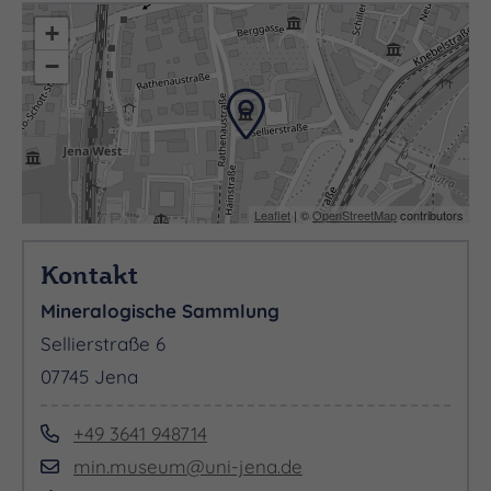
+
−
Leaflet
| ©
OpenStreetMap
contributors
Kontakt
Mineralogische Sammlung
Sellierstraße 6
07745 Jena
+49 3641 948714
min.museum@uni-jena.de