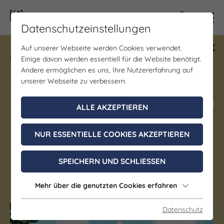
Kontra
Datenschutzeinstellungen
Auf unserer Webseite werden Cookies verwendet.
Gewinne ein Blind Date mit Saale-
Einige davon werden essentiell für die Website benötigt.
Unstrut! Teilnahme vom 1.7. - 18.12.
Andere ermöglichen es uns, Ihre Nutzererfahrung auf
möglich.
unserer Webseite zu verbessern.
Jetzt mitmachen
ALLE AKZEPTIEREN
NUR ESSENTIELLE COOKIES AKZEPTIEREN
Museum
Museum 1806
SPEICHERN UND SCHLIESSEN
Jena OT Cospeda
Mehr über die genutzten Cookies erfahren
Datenschutz
(c) JenaKultur