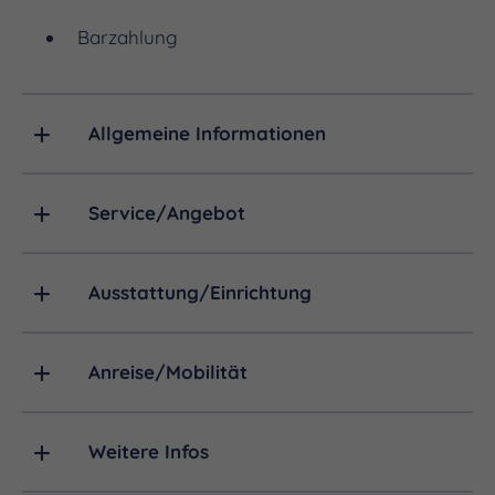
zeitgeschichtliche Exponate, Berichte von
Barzahlung
Zeitzeugen, Uniformen und Waffen dieser Zeit
sowie umfangreiches Karten- und Bildmaterial.
Allgemeine Informationen
Service/Angebot
Ausstattung/Einrichtung
Anreise/Mobilität
Weitere Infos