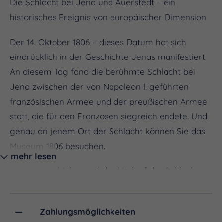
Die Schlacht bei Jena und Auerstedt – ein
historisches Ereignis von europäischer Dimension
Der 14. Oktober 1806 – dieses Datum hat sich
eindrücklich in der Geschichte Jenas manifestiert.
An diesem Tag fand die berühmte Schlacht bei
Jena zwischen der von Napoleon I. geführten
französischen Armee und der preußischen Armee
statt, die für den Franzosen siegreich endete. Und
genau an jenem Ort der Schlacht können Sie das
Museum 1806 besuchen.
mehr lesen
Die Vorgeschichte und der Verlauf der Schlacht
bei Jena und Auerstedt werden im Museum bzw.
bei Rundfahrten über die Schlachtfelder
Zahlungsmöglichkeiten
ausführlich erläutert. Im Museum 1806 findet man