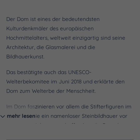
Der Dom ist eines der bedeutendsten
Kulturdenkmäler des europäischen
Hochmittelalters, weltweit einzigartig sind seine
Architektur, die Glasmalerei und die
Bildhauerkunst.
Das bestätigte auch das UNESCO-
Welterbekomitee im Juni 2018 und erklärte den
Dom zum Welterbe der Menschheit.
Im Dom faszinieren vor allem die Stifterfiguren im
Westchor, die ein namenloser Steinbildhauer vor
mehr lesen
knapp 800 Jahren geschaffen hat, die Besucher.