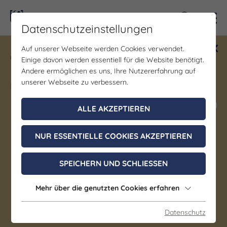
Kontra
Datenschutzeinstellungen
Auf unserer Webseite werden Cookies verwendet.
Gewinne ein Blind Date mit Saale-
Einige davon werden essentiell für die Website benötigt.
Unstrut! Teilnahme vom 1.7. - 18.12.
Andere ermöglichen es uns, Ihre Nutzererfahrung auf
möglich.
unserer Webseite zu verbessern.
Jetzt mitmachen
ALLE AKZEPTIEREN
NUR ESSENTIELLE COOKIES AKZEPTIEREN
Denkmal/Wahrzeichen | Museum |
Kirche/Dome/Kloster
SPEICHERN UND SCHLIESSEN
Naumburger Dom St. Peter
& St. Paul
Mehr über die genutzten Cookies erfahren
Datenschutz
Naumburg (Saale)