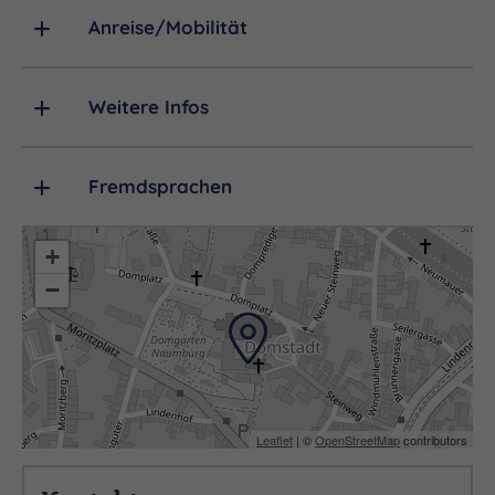
hochmittelalterliche Lettner in einer Kirche sind
Anreise/Mobilität
einzigartig auf der Welt!
Weitere Infos
Fremdsprachen
+
−
Leaflet
| ©
OpenStreetMap
contributors