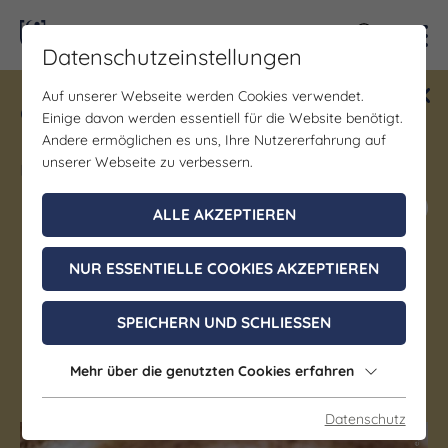
Kontra
Datenschutzeinstellungen
Auf unserer Webseite werden Cookies verwendet.
Gewinne ein Blind Date mit Saale-
Einige davon werden essentiell für die Website benötigt.
Unstrut! Teilnahme vom 1.7. - 18.12.
Andere ermöglichen es uns, Ihre Nutzererfahrung auf
möglich.
unserer Webseite zu verbessern.
Jetzt mitmachen
ALLE AKZEPTIEREN
NUR ESSENTIELLE COOKIES AKZEPTIEREN
Naumburger Wein- und
Sektmanufaktur
SPEICHERN UND SCHLIESSEN
Mehr über die genutzten Cookies erfahren
Naumburg (Saale) OT Großjena
Datenschutz