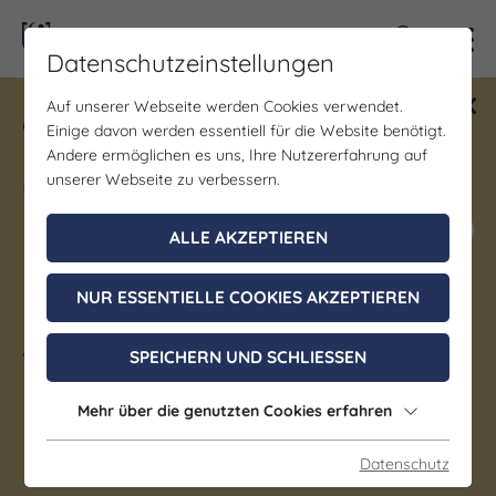
Kontra
Datenschutzeinstellungen
Auf unserer Webseite werden Cookies verwendet.
Gewinne ein Blind Date mit Saale-
Einige davon werden essentiell für die Website benötigt.
Unstrut! Teilnahme vom 1.7. - 18.12.
Andere ermöglichen es uns, Ihre Nutzererfahrung auf
möglich.
unserer Webseite zu verbessern.
Jetzt mitmachen
ALLE AKZEPTIEREN
NUR ESSENTIELLE COOKIES AKZEPTIEREN
Naumburger
Weinbaugesellschaft 1835 e.
SPEICHERN UND SCHLIESSEN
V.
Mehr über die genutzten Cookies erfahren
Naumburg (Saale) OT Roßbach
Datenschutz