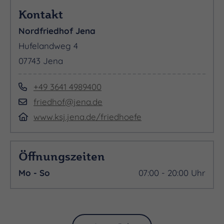
Stadtgeschichte und lädt dazu ein, inmitten des
Kontakt
Alltags innezuhalten – um zu gedenken, zu lernen
Nordfriedhof Jena
oder einfach die besondere Atmosphäre zu
Hufelandweg 4
genießen.
07743 Jena
+49 3641 4989400
friedhof@jena.de
www.ksj.jena.de/friedhoefe
Öffnungszeiten
Mo - So
07:00 - 20:00 Uhr