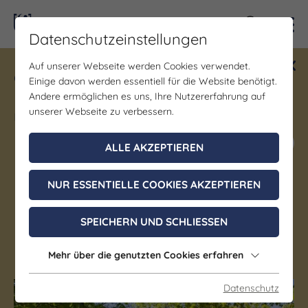
Kontra
Datenschutzeinstellungen
Auf unserer Webseite werden Cookies verwendet.
Gewinne ein Blind Date mit Saale-
Einige davon werden essentiell für die Website benötigt.
Unstrut! Teilnahme vom 1.7. - 18.12.
Andere ermöglichen es uns, Ihre Nutzererfahrung auf
möglich.
unserer Webseite zu verbessern.
Jetzt mitmachen
ALLE AKZEPTIEREN
NUR ESSENTIELLE COOKIES AKZEPTIEREN
Garten/Park
Nordfriedhof Jena
SPEICHERN UND SCHLIESSEN
Jena
Mehr über die genutzten Cookies erfahren
Datenschutz
(c) JenaKultur