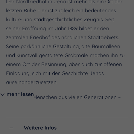
Der Nordfriedhof in Jena ist mehr als ein Ort der
letzten Ruhe – er ist zugleich ein bedeutendes
kultur- und stadtgeschichtliches Zeugnis. Seit
seiner Eröffnung im Jahr 1889 bildet er den
zentralen Friedhof des nördlichen Stadtgebiets.
Seine parkähnliche Gestaltung, alte Baumalleen
und kunstvoll gestaltete Grabmale machen ihn zu
einem Ort der Besinnung, aber auch zur offenen
Einladung, sich mit der Geschichte Jenas
auseinanderzusetzen.
mehr lesen
Hier ruhen Menschen aus vielen Generationen –
Wissenschaftler, Künstler, Bürgerinnen und Bürger,
die das Leben in Jena auf vielfältige Weise
geprägt haben. Besonders eindrucksvoll sind die
Weitere Infos
Gräber von Opfern der Weltkriege, der NS-Zeit