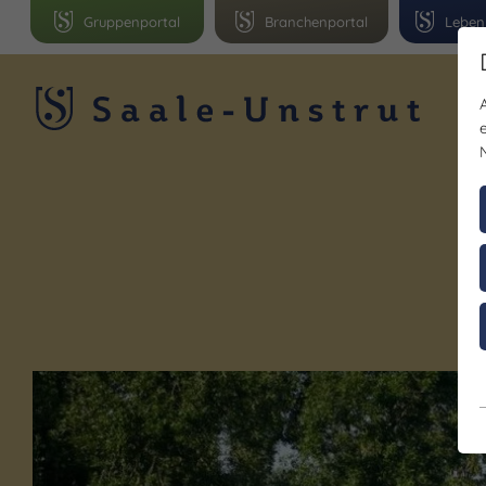
Gruppenportal
Branchenportal
Leben
R