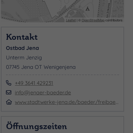
Leaflet
| ©
OpenStreetMap
contributors
Kontakt
Ostbad Jena
Unterm Jenzig
07745 Jena OT Wenigenjena
+49 3641 429231
info@jenaer-baeder.de
www.stadtwerke-jena.de/baeder/freibaeder/ostbad.html
Öffnungszeiten