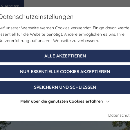
 & Arbeiten
Datenschutzeinstellungen
Auf unserer Webseite werden Cookies verwendet. Einige davon werde
egion
Erlebnisse
Veranstaltungen
Planen
essentiell für die Website benötigt. Andere ermöglichen es uns, Ihre
Nutzererfahrung auf unserer Webseite zu verbessern.
Sportstätte | Schwimmbad | Freibad
ALLE AKZEPTIEREN
Ostbad Jena
NUR ESSENTIELLE COOKIES AKZEPTIEREN
Jena OT Wenigenjena
SPEICHERN UND SCHLIESSEN
Mehr über die genutzten Cookies erfahren
Datenschut