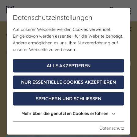
Kontra
Datenschutzeinstellungen
Auf unserer Webseite werden Cookies verwendet.
Gewinne ein Blind Date mit Saale-
Einige davon werden essentiell für die Website benötigt.
Unstrut! Teilnahme vom 1.7. - 18.12.
Andere ermöglichen es uns, Ihre Nutzererfahrung auf
möglich.
unserer Webseite zu verbessern.
Jetzt mitmachen
ALLE AKZEPTIEREN
NUR ESSENTIELLE COOKIES AKZEPTIEREN
Museum
Porzellanwelten
SPEICHERN UND SCHLIESSEN
Leuchtenburg
Mehr über die genutzten Cookies erfahren
Seitenroda
Datenschutz