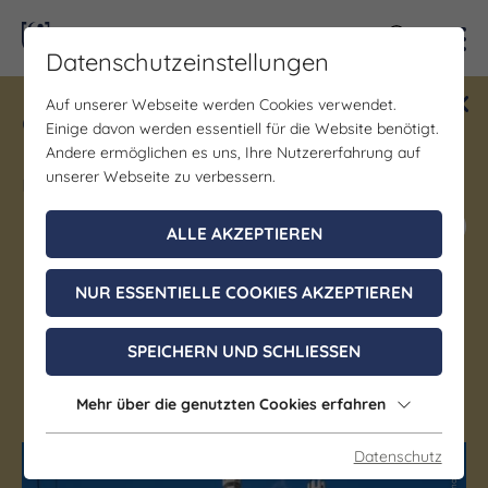
Kontra
Datenschutzeinstellungen
Auf unserer Webseite werden Cookies verwendet.
Gewinne ein Blind Date mit Saale-
Einige davon werden essentiell für die Website benötigt.
Unstrut! Teilnahme vom 1.7. - 18.12.
Andere ermöglichen es uns, Ihre Nutzererfahrung auf
möglich.
unserer Webseite zu verbessern.
Jetzt mitmachen
ALLE AKZEPTIEREN
NUR ESSENTIELLE COOKIES AKZEPTIEREN
Denkmal/Wahrzeichen
Roter Turm
SPEICHERN UND SCHLIESSEN
Jena
Mehr über die genutzten Cookies erfahren
Datenschutz
(c) JenaKultur