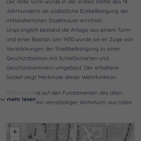
Der Rote Turm wurde in der ersten Hälfte des 14.
Jahrhunderts als südöstliche Eckbefestigung der
mittelalterlichen Stadtmauer errichtet.
Ursprünglich bestand die Anlage aus einem Turm
und einer Bastion. Um 1430 wurde sie im Zuge von
Verstärkungen der Stadtbefestigung zu einer
Geschützbastion mit Schießscharten und
Geschützkammern umgebaut. Der erhaltene
Sockel zeigt Merkmale dieser Wehrfunktion.
1865 entstand auf den Fundamenten des alten
mehr lesen
Wehrturms ein vierstöckiger Wohnturm aus roten
Ziegeln, wodurch der Name "Roter Turm" geprägt
wurde. Archäologische Grabungen im
Sockelbereich brachten 1995 Funde zutage, die auf
+
vorstädtische Siedlungen des 11. und 12.