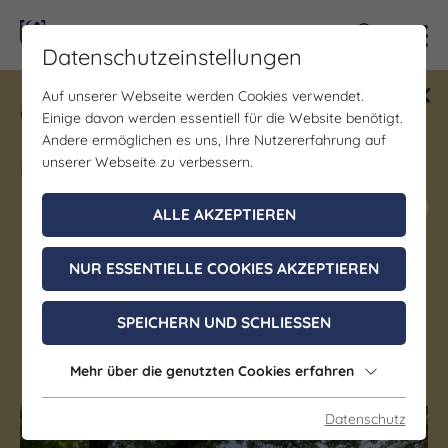
Kontra
Datenschutzeinstellungen
Auf unserer Webseite werden Cookies verwendet.
Gewinne ein Blind Date mit Saale-
Einige davon werden essentiell für die Website benötigt.
Unstrut! Teilnahme vom 1.7. - 18.12.
Andere ermöglichen es uns, Ihre Nutzererfahrung auf
möglich.
unserer Webseite zu verbessern.
Jetzt mitmachen
ALLE AKZEPTIEREN
NUR ESSENTIELLE COOKIES AKZEPTIEREN
Denkmal/Wahrzeichen | Schloss/Burg
Schloss Lützen
SPEICHERN UND SCHLIESSEN
Lützen
Mehr über die genutzten Cookies erfahren
Datenschutz