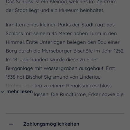
Das Schloss ist ein Kleinod, welches im Zentrum
der Stadt liegt und ein Museum beinhaltet.
Inmitten eines kleinen Parks der Stadt ragt das
Schloss mit seinem 43 Meter hohen Turm in den
Himmel. Erste Unterlagen belegen den Bau einer
Burg durch die Merseburger Bischöfe im Jahr 1252.
Im 14. Jahrhundert wurde diese zu einer
Burganlage mit Wassergraben ausgebaut. Erst
1538 hat Bischof Sigismund von Lindenau
Umbauarbeiten zu einem Renaissanceschloss
mehr lesen
vornehmen lassen. Die Rundtürme, Erker sowie die
obere Etage hat Johann August Patzschke, in
dessen Besitz sich das Schloss im 19. Jahrhundert
befand, abtragen lassen. Auch der Wassergraben
Zahlungsmöglichkeiten
existiert nicht mehr. Der wohl berühmteste Gast