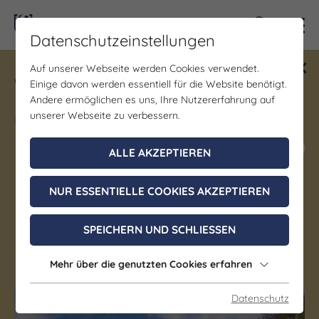
Kontra
Datenschutzeinstellungen
Auf unserer Webseite werden Cookies verwendet.
Gewinne ein Blind Date mit Saale-
Einige davon werden essentiell für die Website benötigt.
Unstrut! Teilnahme vom 1.7. - 18.12.
Andere ermöglichen es uns, Ihre Nutzererfahrung auf
möglich.
unserer Webseite zu verbessern.
Jetzt mitmachen
ALLE AKZEPTIEREN
NUR ESSENTIELLE COOKIES AKZEPTIEREN
Denkmal/Wahrzeichen | Museum | Schloss/Burg
Schloss Neuenburg
SPEICHERN UND SCHLIESSEN
Freyburg (Unstrut)
Mehr über die genutzten Cookies erfahren
Datenschutz