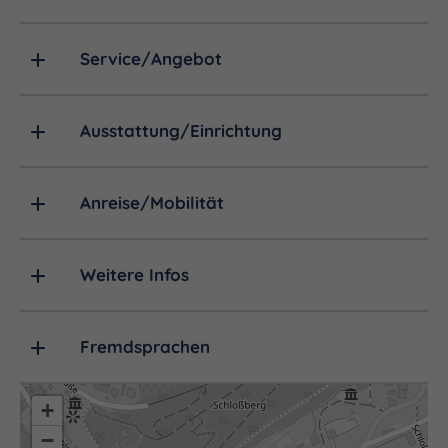
Meter im Durchmesser und ist 23 Meter hoch.
Heute beherbergt er wechselnde
Service/Angebot
Sonderausstellungen.
Ausstattung/Einrichtung
Anreise/Mobilität
Weitere Infos
Fremdsprachen
+
−