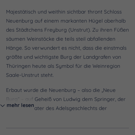
Majestätisch und weithin sichtbar thront Schloss
Neuenburg auf einem markanten Hügel oberhalb
des Städtchens Freyburg (Unstrut). Zu ihren Füßen
säumen Weinstöcke die teils steil abfallenden
Hänge. So verwundert es nicht, dass die einstmals
größte und wichtigste Burg der Landgrafen von
Thüringen heute als Symbol für die Weinregion
Saale-Unstrut steht.
Erbaut wurde die Neuenburg – also die „Neue
Burg“ – auf Geheiß von Ludwig dem Springer, der
mehr lesen
als Stammvater des Adelsgeschlechts der
Ludowinger gilt. Die Landgrafen von Thüringen
bauten die Burg sukzessive weiter aus, sodass