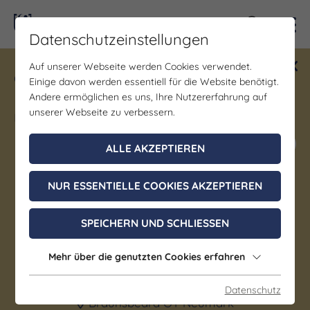
Kontra
Datenschutzeinstellungen
Auf unserer Webseite werden Cookies verwendet.
Gewinne ein Blind Date mit Saale-
Einige davon werden essentiell für die Website benötigt.
Unstrut! Teilnahme vom 1.7. - 18.12.
Andere ermöglichen es uns, Ihre Nutzererfahrung auf
möglich.
unserer Webseite zu verbessern.
Jetzt mitmachen
ALLE AKZEPTIEREN
NUR ESSENTIELLE COOKIES AKZEPTIEREN
Sportstätte
Segelschule und
SPEICHERN UND SCHLIESSEN
Bootsvermietung
Mehr über die genutzten Cookies erfahren
Skippertreff
Datenschutz
Braunsbedra OT Neumark