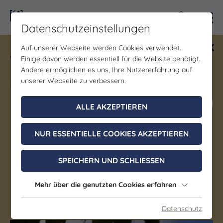
Kontra
Datenschutzeinstellungen
Auf unserer Webseite werden Cookies verwendet.
Gewinne ein Blind Date mit Saale-
Einige davon werden essentiell für die Website benötigt.
Unstrut! Teilnahme vom 1.7. - 18.12.
Andere ermöglichen es uns, Ihre Nutzererfahrung auf
möglich.
unserer Webseite zu verbessern.
Jetzt mitmachen
ALLE AKZEPTIEREN
NUR ESSENTIELLE COOKIES AKZEPTIEREN
Denkmal/Wahrzeichen
Studentenhaus am
SPEICHERN UND SCHLIESSEN
Philosophenweg
Mehr über die genutzten Cookies erfahren
Jena
Datenschutz