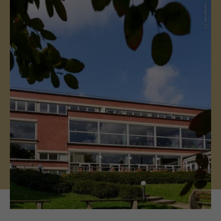
(c) JenaKultur