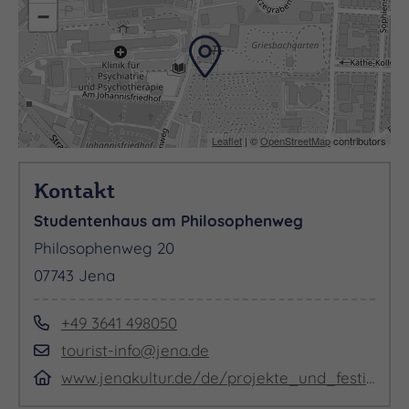
−
Leaflet
| ©
OpenStreetMap
contributors
Kontakt
Studentenhaus am Philosophenweg
Philosophenweg 20
07743 Jena
+49 3641 498050
tourist-info@jena.de
www.jenakultur.de/de/projekte_und_festivals/bauhaus100/bauhausorte_in_jena/833459