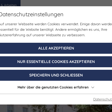
 & Arbeiten
Datenschutzeinstellungen
Auf unserer Webseite werden Cookies verwendet. Einige davon werde
egion
Erlebnisse
Veranstaltungen
Planen
essentiell für die Website benötigt. Andere ermöglichen es uns, Ihre
Nutzererfahrung auf unserer Webseite zu verbessern.
Tourist-Information
ALLE AKZEPTIEREN
ormation Freybu
NUR ESSENTIELLE COOKIES AKZEPTIEREN
Freyburg (Unstrut)
SPEICHERN UND SCHLIESSEN
Mehr über die genutzten Cookies erfahren
Datenschut