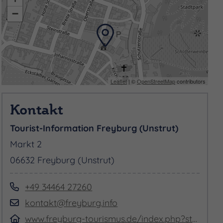
−
Leaflet
| ©
OpenStreetMap
contributors
Kontakt
Tourist-Information Freyburg (Unstrut)
Markt 2
06632 Freyburg (Unstrut)
+49 34464 27260
kontakt@freyburg.info
www.freyburg-tourismus.de/index.php?startseite