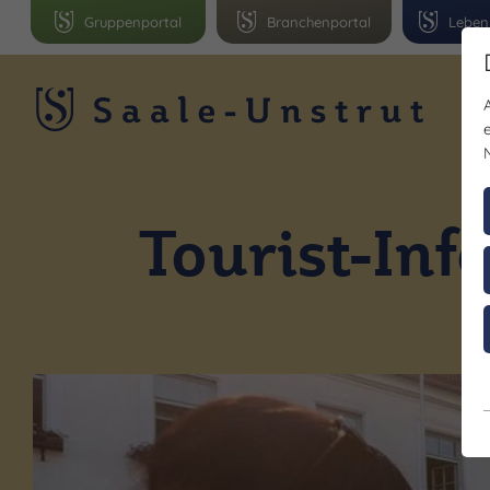
Gruppenportal
Branchenportal
Leben
R
Tourist-Inf