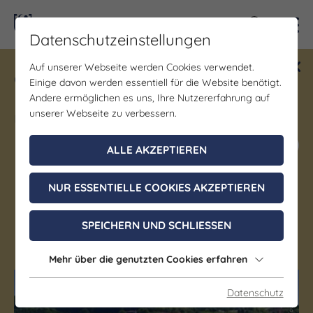
Kontra
Datenschutzeinstellungen
Auf unserer Webseite werden Cookies verwendet.
Gewinne ein Blind Date mit Saale-
Einige davon werden essentiell für die Website benötigt.
Unstrut! Teilnahme vom 1.7. - 18.12.
Andere ermöglichen es uns, Ihre Nutzererfahrung auf
möglich.
unserer Webseite zu verbessern.
Jetzt mitmachen
ALLE AKZEPTIEREN
NUR ESSENTIELLE COOKIES AKZEPTIEREN
Unstruttal
SPEICHERN UND SCHLIESSEN
Freyburg (Unstrut)
Mehr über die genutzten Cookies erfahren
Datenschutz