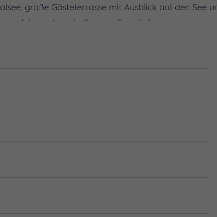
alsee, große Gästeterrasse mit Ausblick auf den See un
gen, Weinpatenschaften am Geiseltalsee
n Aprilwochenende
mit live Musik im Hof
n der Straußwirtschaft
Marina Mücheln