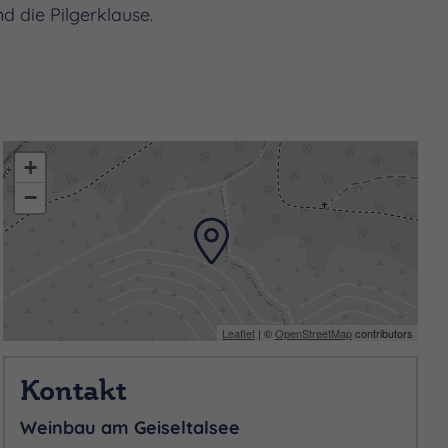
d die Pilgerklause.
+
−
Leaflet
| ©
OpenStreetMap
contributors
Kontakt
Weinbau am Geiseltalsee