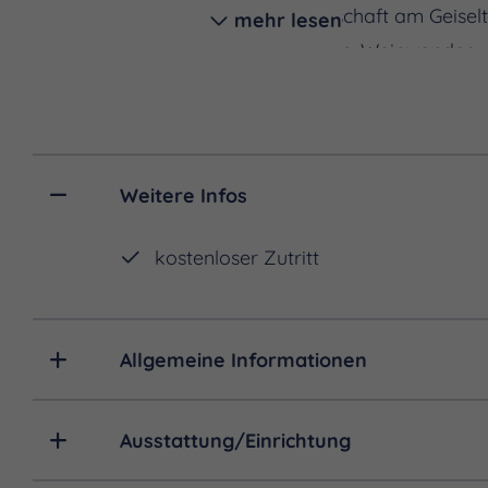
Straußwirtschaft am Geiselt
mehr lesen
Weinproben, Weinwanderun
Events:
- Jungweinprobe am erste
- Freyburger Weinfrühling, 
Weitere Infos
- Sommernachtsweinprobe i
- Federweißerfest an der 
kostenloser Zutritt
- Jazz am Weinberg
Allgemeine Informationen
Ausstattung/Einrichtung