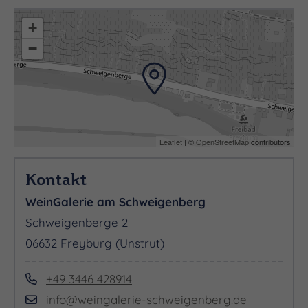
+
−
Leaflet
| ©
OpenStreetMap
contributors
Kontakt
WeinGalerie am Schweigenberg
Schweigenberge 2
06632 Freyburg (Unstrut)
+49 3446 428914
info@weingalerie-schweigenberg.de