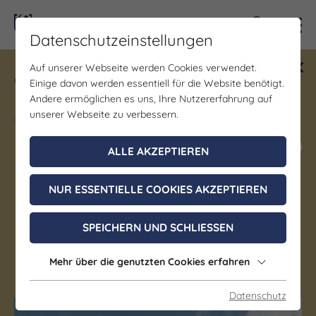
Kontra
Datenschutzeinstellungen
Auf unserer Webseite werden Cookies verwendet.
Gewinne ein Blind Date mit Saale-
Einige davon werden essentiell für die Website benötigt.
Unstrut! Teilnahme vom 1.7. - 18.12.
Andere ermöglichen es uns, Ihre Nutzererfahrung auf
möglich.
unserer Webseite zu verbessern.
Jetzt mitmachen
ALLE AKZEPTIEREN
NUR ESSENTIELLE COOKIES AKZEPTIEREN
WeinGalerie am
Schweigenberg
SPEICHERN UND SCHLIESSEN
Mehr über die genutzten Cookies erfahren
Freyburg (Unstrut)
Datenschutz