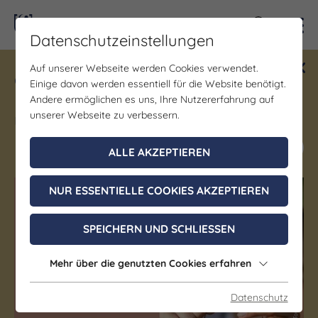
Kontra
Datenschutzeinstellungen
Auf unserer Webseite werden Cookies verwendet.
Gewinne ein Blind Date mit Saale-
Einige davon werden essentiell für die Website benötigt.
Unstrut! Teilnahme vom 1.7. - 18.12.
Andere ermöglichen es uns, Ihre Nutzererfahrung auf
möglich.
unserer Webseite zu verbessern.
Jetzt mitmachen
ALLE AKZEPTIEREN
NUR ESSENTIELLE COOKIES AKZEPTIEREN
(c) Saale-Unstrut Tourismus e.V., Falko Matte / DZT, Jens Wegener
(c) Saale-Unstrut Tourismus e.V., Falko Matte / DZT, Jens Wegener
SPEICHERN UND SCHLIESSEN
Mehr über die genutzten Cookies erfahren
Datenschutz