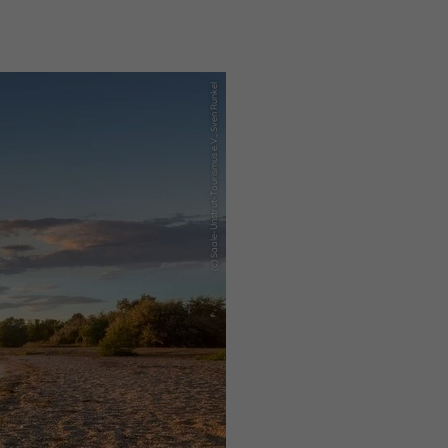
(c) Saale-Unstrut-Tourismus e.V., Sven Runkel