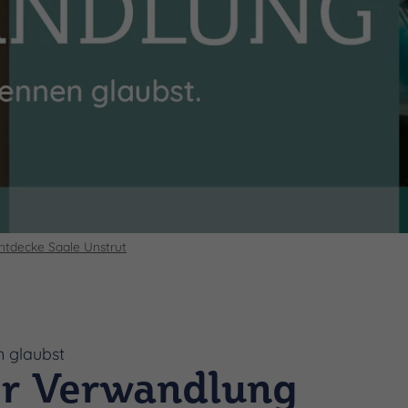
ntdecke Saale Unstrut
n glaubst
er Verwandlung