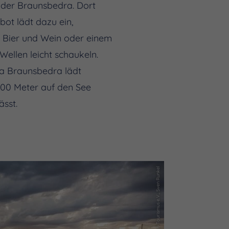
oder Braunsbedra. Dort
ot lädt dazu ein,
i Bier und Wein oder einem
Wellen leicht schaukeln.
na Braunsbedra lädt
200 Meter auf den See
ässt.
(c) Saale-Unstrut-Tourismus e.V., Sven Runkel