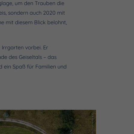
glage, um den Trauben die
eis, sondern auch 2020 mit
ne mit diesem Blick belohnt,
rrgarten vorbei. Er
de des Geiseltals – das
d ein Spaß für Familien und
(c) Saale-Unstrut-Tourismus e.V.