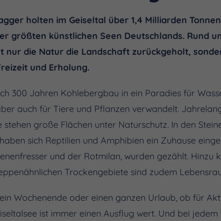
gger holten im Geiseltal über 1,4 Milliarden Tonne
 der größten künstlichen Seen Deutschlands. Rund u
cht nur die Natur die Landschaft zurückgeholt, son
reizeit und Erholung.
nach 300 Jahren Kohlebergbau in ein Paradies für Wasse
er auch für Tiere und Pflanzen verwandelt. Jahrelang 
e stehen große Flächen unter Naturschutz. In den Stei
haben sich Reptilien und Amphibien ein Zuhause einger
ienenfresser und der Rotmilan, wurden gezählt. Hinz
 steppenähnlichen Trockengebiete sind zudem Lebensra
 ein Wochenende oder einen ganzen Urlaub, ob für Akti
iseltalsee ist immer einen Ausflug wert. Und bei jed