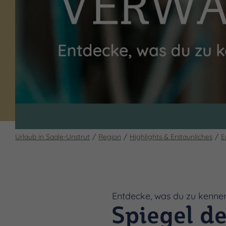
Urlaub in Saale-Unstrut
Region
Highlights & Erstaunliches
E
Entdecke, was du zu kenne
Spiegel d