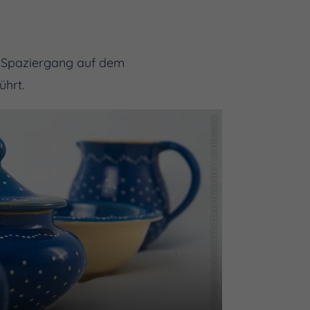
er Spaziergang auf dem
ührt.
(c) Thüringer Tourismusverband Saale-Holzland e.V., Jens Hauspurg