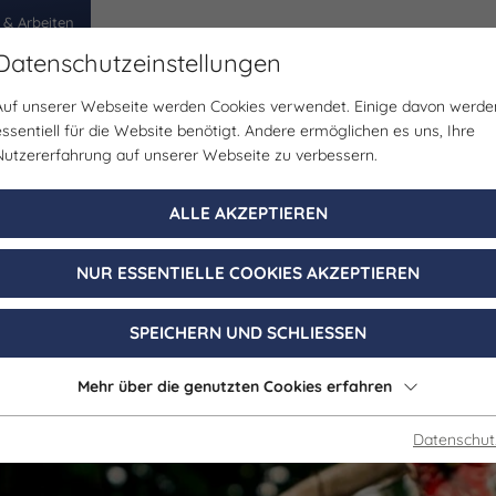
 & Arbeiten
Datenschutzeinstellungen
Auf unserer Webseite werden Cookies verwendet. Einige davon werde
egion
Erlebnisse
Veranstaltungen
Planen
essentiell für die Website benötigt. Andere ermöglichen es uns, Ihre
Nutzererfahrung auf unserer Webseite zu verbessern.
für einen Keram
ALLE AKZEPTIEREN
in Saale-Unstru
NUR ESSENTIELLE COOKIES AKZEPTIEREN
SPEICHERN UND SCHLIESSEN
 Keramikerhandwerk in Deutschland zum immateriellen
Mehr über die genutzten Cookies erfahren
ten Töpfertradition. Das sind unsere Tipps für Ton-Ver
Datenschut