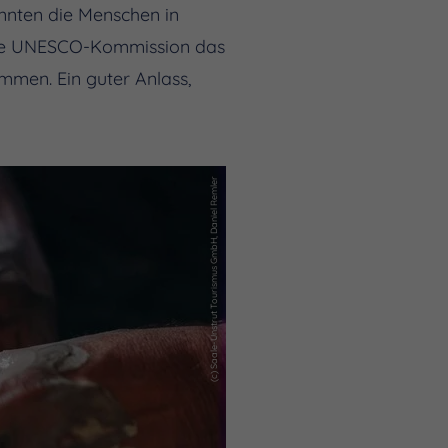
annten die Menschen in
sche UNESCO-Kommission das
mmen. Ein guter Anlass,
(c) Saale-Unstrut Tourismus GmbH, Daniel Remler