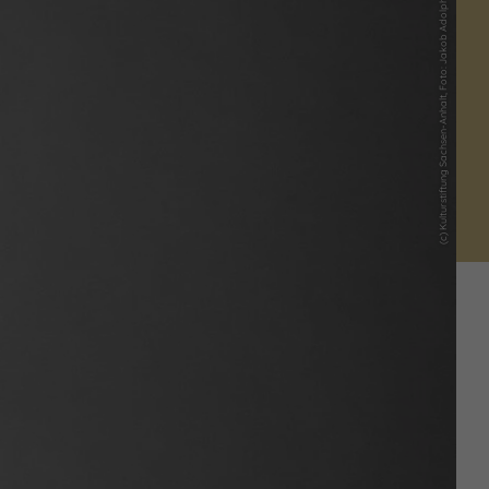
(c) Kulturstiftung Sachsen-Anhalt, Foto: Jakob Adolphi