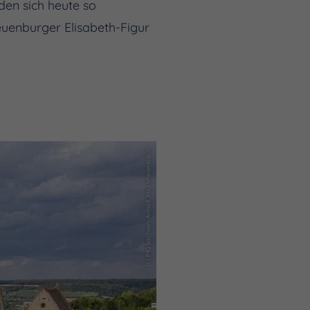
den sich heute so
euenburger Elisabeth-Figur
(c) IMG Sachsen-Anhalt, Max Wiesenbach