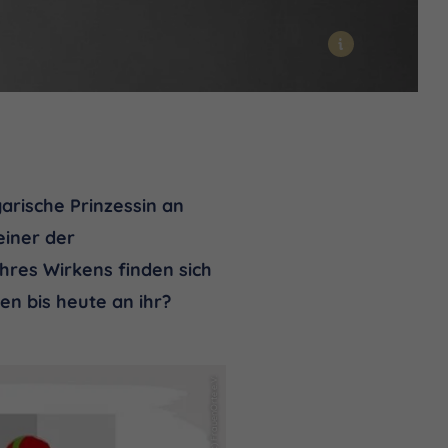
i
garische Prinzessin an
einer der
hres Wirkens finden sich
n bis heute an ihr?
(c) FrauenOrte e.V.