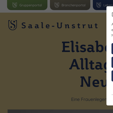
Gruppenportal
Branchenportal
Leben
R
Elisab
Allta
Neue
Eine Frauenlegende 