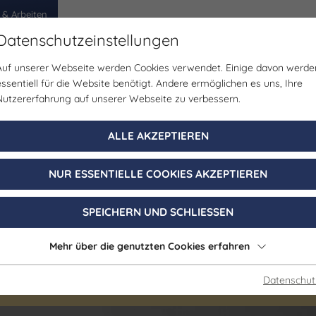
 & Arbeiten
Datenschutzeinstellungen
Auf unserer Webseite werden Cookies verwendet. Einige davon werde
egion
Erlebnisse
Veranstaltungen
Planen
essentiell für die Website benötigt. Andere ermöglichen es uns, Ihre
Nutzererfahrung auf unserer Webseite zu verbessern.
eth von Thüringe
ALLE AKZEPTIEREN
g und Wundern a
NUR ESSENTIELLE COOKIES AKZEPTIEREN
nburg im Unstr
SPEICHERN UND SCHLIESSEN
Mehr über die genutzten Cookies erfahren
aus Saale-Unstrut - hören Sie rein in die Folge 36 des
Datenschut