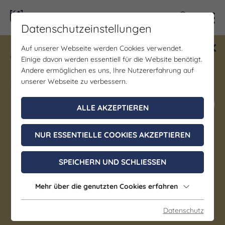
Kontra
Datenschutzeinstellungen
Auf unserer Webseite werden Cookies verwendet.
Gewinne ein Blind Date mit Saale-
Einige davon werden essentiell für die Website benötigt.
Unstrut! Teilnahme vom 1.7. - 18.12.
Andere ermöglichen es uns, Ihre Nutzererfahrung auf
möglich.
unserer Webseite zu verbessern.
Jetzt mitmachen
ALLE AKZEPTIEREN
Erfahrungsbericht von
NUR ESSENTIELLE COOKIES AKZEPTIEREN
reisen-und-blog.de: Ein
SPEICHERN UND SCHLIESSEN
Wochenende in Saale-
Unstrut
Mehr über die genutzten Cookies erfahren
Datenschutz
Frauke Zander von reisen-und-blog.de hat Saale-