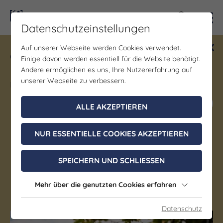
Kontra
Datenschutzeinstellungen
Auf unserer Webseite werden Cookies verwendet.
Gewinne ein Blind Date mit Saale-
Einige davon werden essentiell für die Website benötigt.
Unstrut! Teilnahme vom 1.7. - 18.12.
Andere ermöglichen es uns, Ihre Nutzererfahrung auf
möglich.
unserer Webseite zu verbessern.
Jetzt mitmachen
ALLE AKZEPTIEREN
Wein & Genuss
NUR ESSENTIELLE COOKIES AKZEPTIEREN
Psst … eindrucksvoller
Weingenuss, sobald das
SPEICHERN UND SCHLIESSEN
Sträußchen hängt
Mehr über die genutzten Cookies erfahren
Datenschutz