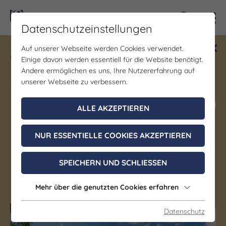
Kontra
Datenschutzeinstellungen
Auf unserer Webseite werden Cookies verwendet.
Gewinne ein Blind Date mit Saale-
Einige davon werden essentiell für die Website benötigt.
Unstrut! Teilnahme vom 1.7. - 18.12.
Andere ermöglichen es uns, Ihre Nutzererfahrung auf
möglich.
unserer Webseite zu verbessern.
Jetzt mitmachen
ALLE AKZEPTIEREN
Psst … im Schlosspark
NUR ESSENTIELLE COOKIES AKZEPTIEREN
Ostrau strahlt ein
SPEICHERN UND SCHLIESSEN
knallgelber Riese
Mehr über die genutzten Cookies erfahren
Datenschutz