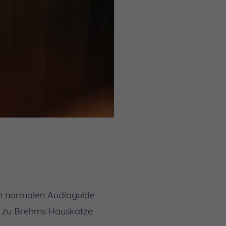
em normalen Audioguide
is zu Brehms Hauskatze