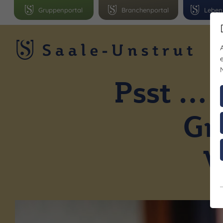
Gruppenportal
Branchenportal
Leben
R
Psst … 
Gr
V