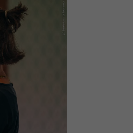
(c) Saale-Unstrut Tourismus GmbH, Daniel Remler