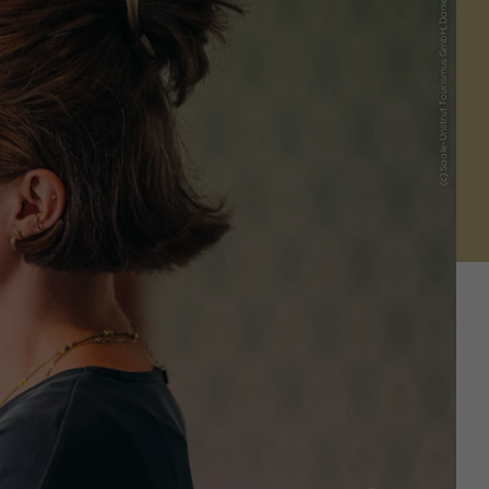
(c) Saale-Unstrut Tourismus GmbH, Daniel Remler