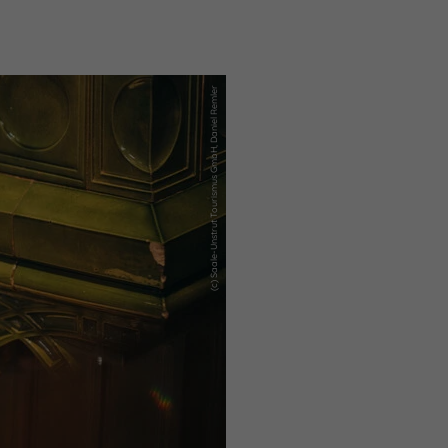
(c) Saale-Unstrut Tourismus GmbH, Daniel Remler