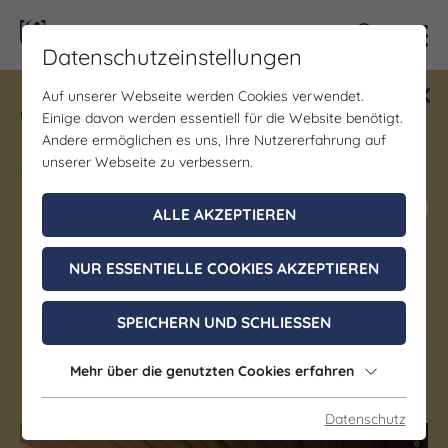
Kontra
Datenschutzeinstellungen
Auf unserer Webseite werden Cookies verwendet.
Gewinne ein Blind Date mit Saale-
Einige davon werden essentiell für die Website benötigt.
Unstrut! Teilnahme vom 1.7. - 18.12.
Andere ermöglichen es uns, Ihre Nutzererfahrung auf
möglich.
unserer Webseite zu verbessern.
Jetzt mitmachen
ALLE AKZEPTIEREN
Kunst & Kultur
NUR ESSENTIELLE COOKIES AKZEPTIEREN
Psst … wo der
Weltkomponist Heinrich
SPEICHERN UND SCHLIESSEN
Schütz noch immer klingt
Mehr über die genutzten Cookies erfahren
Datenschutz