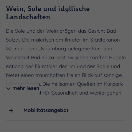
Wein, Sole und idyllische
Landschaften
Die Sole und der Wein prägen das Gesicht Bad
Sulzas Die malerisch am Ilmufer im Städtekanon
Weimar, Jena, Naumburg gelegene Kur- und
Weinstadt Bad Sulza liegt zwischen sanften Hügeln
entlang der Flusstäler der Ilm und der Saale und
bietet einen traumhaften freien Blick auf sonnige
Weinterrassen. Die heilsamen Quellen im Kurpark
mehr lesen
sind ein Garant für Gesundheit und Wohlergehen
der Menschen, die hier ihre Kur verbringen oder
Mobilitätsangebot
ihren Urlaub genießen. Auch der Ilmtal-Radweg
führt durch Bad Sulza und den Kurpark.