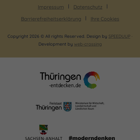
Weintor im Kurpark von Bad Sulza.
Impressum
Datenschutz
Barrierefreiheitserklärung
Ihre Cookies
Thüringer Weinfest
Copyright 2026 © All rights Reserved. Design by
SPEEDUUP
·
Am dritten August-Wochenende wird jährlich das
Development by
web-crossing
Thüringer Weinfest gefeiert. Ein fester Bestandteil
der Weinlese. Ein Höhepunkt der Feierlichkeiten ist
die Krönung der Bad Sulzaer Weinkönigin. Sie ist
ein Jahr lang als Botschafterin des Weines der
Region, weit über die Landesgrenzen hinaus,
unterwegs.
Der Weinwanderweg
Der Weinwanderweg durch die Stadt und die