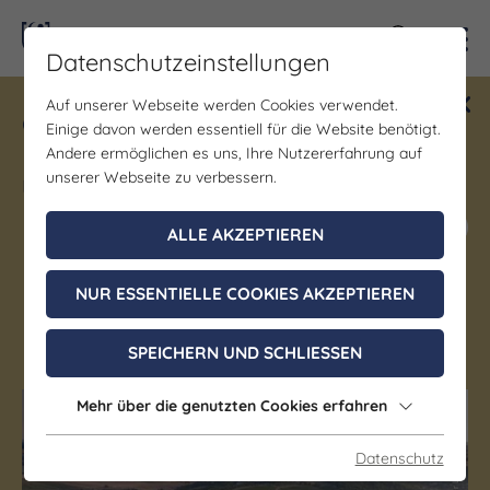
Kontra
Datenschutzeinstellungen
Auf unserer Webseite werden Cookies verwendet.
Gewinne ein Blind Date mit Saale-
Einige davon werden essentiell für die Website benötigt.
Unstrut! Teilnahme vom 1.7. - 18.12.
Andere ermöglichen es uns, Ihre Nutzererfahrung auf
möglich.
unserer Webseite zu verbessern.
Jetzt mitmachen
ALLE AKZEPTIEREN
NUR ESSENTIELLE COOKIES AKZEPTIEREN
Bad Sulza
SPEICHERN UND SCHLIESSEN
Mehr über die genutzten Cookies erfahren
(c) Weimarer Land Tourismus e.V.
(c) Weimarer Land Tourismus e.V.
Datenschutz