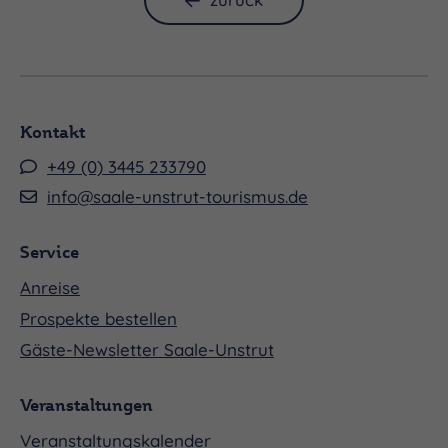
der als Wachturm und als Unterkunft diente.
Ebenso sehenswert ist das im Bergfried
untergebrachte Diorama mit 6.000 Zinnfiguren, in
dem die Schlacht bei Jena/Auerstedt 1806
Kontakt
nachgestellt wird.
+49 (0) 3445 233790
info@saale-unstrut-tourismus.de
Service
Anreise
Prospekte bestellen
Gäste-Newsletter Saale-Unstrut
Veranstaltungen
Veranstaltungskalender