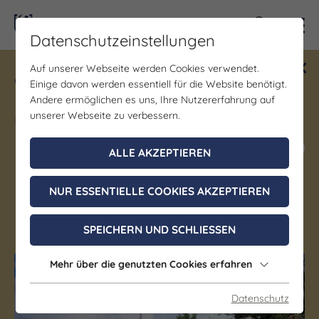
Kontra
Datenschutzeinstellungen
Auf unserer Webseite werden Cookies verwendet.
Gewinne ein Blind Date mit Saale-
Einige davon werden essentiell für die Website benötigt.
Unstrut! Teilnahme vom 1.7. - 18.12.
Andere ermöglichen es uns, Ihre Nutzererfahrung auf
möglich.
unserer Webseite zu verbessern.
Jetzt mitmachen
ALLE AKZEPTIEREN
NUR ESSENTIELLE COOKIES AKZEPTIEREN
Eckartsberga
SPEICHERN UND SCHLIESSEN
Mehr über die genutzten Cookies erfahren
(c) Saale-Unstrut-Tourismus e. V.
Datenschutz