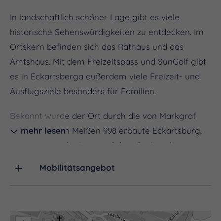
In landschaftlich schöner Lage gibt es viele
historische Sehenswürdigkeiten zu entdecken. Im
Ortskern befinden sich das Rathaus und das
Amtshaus. Mit dem Freizeitspass und SunGolf gibt
es in Eckartsberga außerdem viele Freizeit- und
Ausflugsziele besonders für Familien.
Bekannt wurde der Ort durch die von Markgraf
Ekkehard I. von Meißen 998 erbaute Eckartsburg,
mehr lesen
die aufgrund der Lage auf dem Sachsenberg an
der wichtigen Via Regia erbaut wurde.
Mobilitätsangebot
Eckartsberga hatte im späten Mittelalter
Marktrecht, das Stadtrecht seit 1288, war
Münzprägeort und hatte eine eigene
Gerichtsbarkeit. Ab 1485 war die Stadt Sitz des