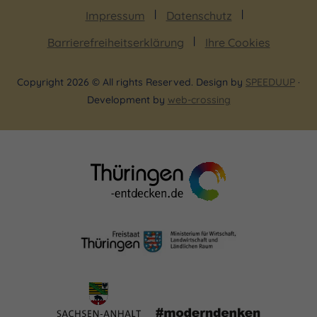
„Und in Jene lebt sich´s bene, und in Jene lebt sich
Impressum
Datenschutz
´s gut …“ heißt es in einem alten Jenaer
Barrierefreiheitserklärung
Ihre Cookies
Studentenlied. Das gilt natürlich auch für die Gäste
der Stadt!
Copyright 2026 © All rights Reserved. Design by
SPEEDUUP
·
Development by
web-crossing