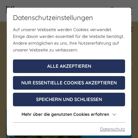
Kontra
Datenschutzeinstellungen
Auf unserer Webseite werden Cookies verwendet.
Gewinne ein Blind Date mit Saale-
Einige davon werden essentiell für die Website benötigt.
Unstrut! Teilnahme vom 1.7. - 18.12.
Andere ermöglichen es uns, Ihre Nutzererfahrung auf
möglich.
unserer Webseite zu verbessern.
Jetzt mitmachen
ALLE AKZEPTIEREN
NUR ESSENTIELLE COOKIES AKZEPTIEREN
Jena
SPEICHERN UND SCHLIESSEN
Mehr über die genutzten Cookies erfahren
(c) JenaKultur
(c) JenaKultur
Datenschutz