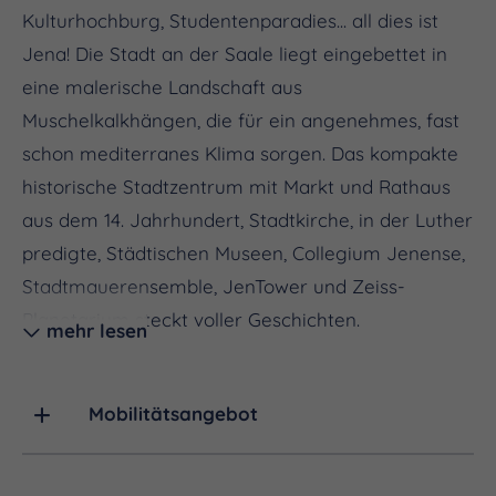
Kulturhochburg, Studentenparadies... all dies ist
Jena! Die Stadt an der Saale liegt eingebettet in
eine malerische Landschaft aus
Muschelkalkhängen, die für ein angenehmes, fast
schon mediterranes Klima sorgen. Das kompakte
historische Stadtzentrum mit Markt und Rathaus
aus dem 14. Jahrhundert, Stadtkirche, in der Luther
predigte, Städtischen Museen, Collegium Jenense,
Stadtmauerensemble, JenTower und Zeiss-
Planetarium steckt voller Geschichten.
mehr lesen
Im bundesweiten Vergleich beeindruckt Jena mit
einem niedrigen Altersdurchschnitt. In den
Mobilitätsangebot
zahlreichen Cafés, Restaurants und urigen Kneipen
in der Altstadt herrscht reges studentisches Leben.